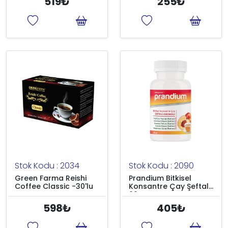
519₺
255₺
Stok Kodu : 2034
Stok Kodu : 2090
Green Farma Reishi
Prandium Bitkisel
Coffee Classic -30'lu
Konsantre Çay Şeftali
60 gr
598₺
405₺