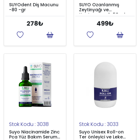
SUYOdent Diş Macunu
SUYO Ozanlanmış
-80 -gr
Zeytinyağı ve
Kantoron yağı 50 ml
278₺
499₺
Stok Kodu : 3038
Stok Kodu : 3033
Suyo Niacinamide Zinc
Suyo Unisex Roll-on
Pca Yüz Bakım Serum
Ter önleyici ve Leke