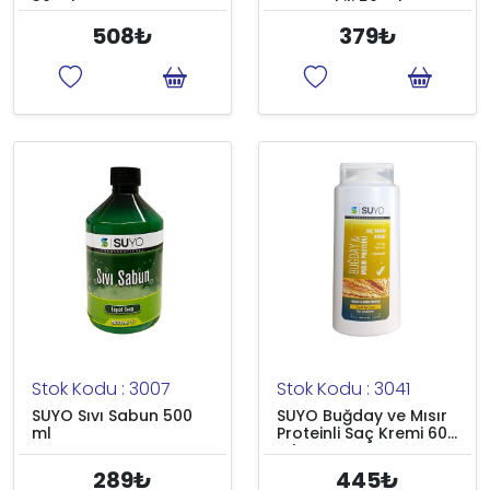
30 ml
açıcı Etkili 50 ml
508₺
379₺
Stok Kodu : 3007
Stok Kodu : 3041
SUYO Sıvı Sabun 500
SUYO Buğday ve Mısır
ml
Proteinli Saç Kremi 600
ml
289₺
445₺