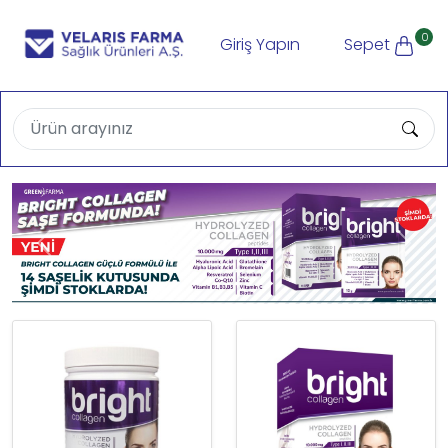
0
Giriş Yapın
Sepet
Previous
Next