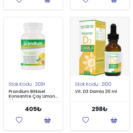
Stok Kodu : 2091
Stok Kodu : 2100
Prandium Bitkisel
Vit. D3 Damla 30 ml
Konsantre Çay Limon
60 gr
405₺
298₺