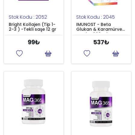
Stok Kodu : 2052
Stok Kodu : 2045
Bright Kollajen (Tip 1-
IMUNOST - Beta
2-3 ) -Tekli saşe 12 gr
Glukan & Karamürver
Şurubu 200 ml
99₺
537₺