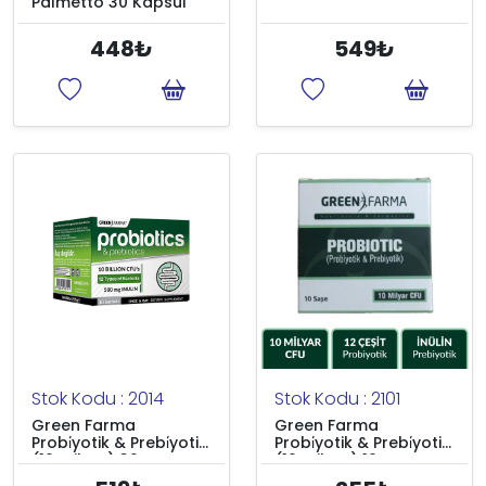
Palmetto 30 Kapsül
448₺
549₺
Stok Kodu : 2014
Stok Kodu : 2101
Green Farma
Green Farma
Probi̇yotik & Prebi̇yotik
Probi̇yotik & Prebi̇yotik
(10 milyar) 30 Saşe
(10 milyar) 10 Saşe